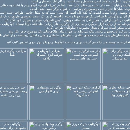
مترین عامل در متمایز کردن محصول و شرکت و... و گام اول برندسازی است.
وعه نشان‌ها اعم از متنی و تصویری و ترکیبی، با عنوان لوگو نامیده شده است.
ه نوشته،
آرم یا نشانه ایست که تکیه گاه اصلی آن متنی است که به شکل خاصی طراحی شده است. 
 ایران لوگوتایپ با طراحی یک فونت خوانا و جدید یا اضافه کردن یک عنصر تصویری ظریف به یک فو
یپ در خارج از ایران، همین الان به نشانه مونیتور، کیس کامپیوتر، موس و موبایل خود نگاه کنید!
حله بعد از زیبایی قرار می‌گیرد و بسیاری از لوگوتایپ‌های ایرانی متاسفانه خوانا نیستند. لوگوتایپ م
انه ممکن است همراه با شعار مجموعه (اسلوگان) طراحی گردد.
 شرکت یا محصول نباشد، بلکه می‌تواند به عنوان نماد اطلاع‌رسانی یک موضوع خاص بکار رود.
واقع نشان‌های ویژه نظیر درجه‌های نظامی، نشان‌های سلطنتی و ملی و امثال آن‌ها است و ارتباطی با 
نجام شده توسط من ارائه می‌گردند، برای مشاهده لوگوها در زوایای بهتر، روی تصاویر کلیک کنید.