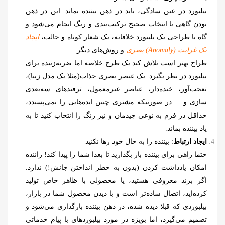
بیلبورد در عین سادگی، باید در ذهن بیننده بماند. این در ذهن
بودن گاهی با انتخاب صحیح ترکیب‌بندی و رنگ انجام می‌شود و
گاه با طراحی یک بلیبورد خلاقانه، یک شعار کوتاه و جالب،
ایجاد
یک غرابت (Anomaly) بصری
و روش‌های دیگر.
طراح بهتر است تلاش کند یک طرح خلاصه اما ضربه‌زننده برای
بیلبورد در نظر بگیرد. یک عنصر بصری جذاب(مثلا یک مدل زیبا)،
تعجب‌آور، خنده‌دار، عناصر غیرمعمول، ترفندهای سه‌بعدی
سازی و…. در صورتیکه مشتری چنین ایده‌هایی را نمی‌پسندد،
حداقل در فرم به نوعی چیدمان و نیز رنگ را انتخاب کنید تا به
یاد بیننده بماند.
ایجاد ارتباط
: بیننده را به حال خود رها نکنید
حتما راهی برای بیننده باز بگذارید تا بعدا شما را پیدا کند! راننده
امکان یادداشت کردن (بدون به خطر انداختن جانش!) ندارد.
اگر برند معروفی هستید، یا محصولی با ظاهر خاص تولید
کرده‌اید، اتصال ساده‌تر است و با دیدن محصول شما در بازار،
بیلبوردی که قبلا دیده شده، در ذهن بیننده بارگذاری می‌شود و
تصمیم می‌گیرد، اما بویژه در مورد بیلبوردهای با پیام خدماتی