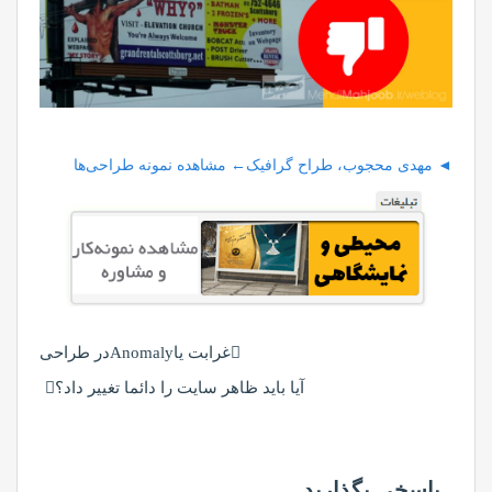
◄ مهدی محجوب، طراح گرافیک← مشاهده نمونه طراحی‌ها
راهبری
غرابت یاAnomalyدر طراحی
نوشته
آیا باید ظاهر سایت را دائما تغییر داد؟
پاسخی بگذارید