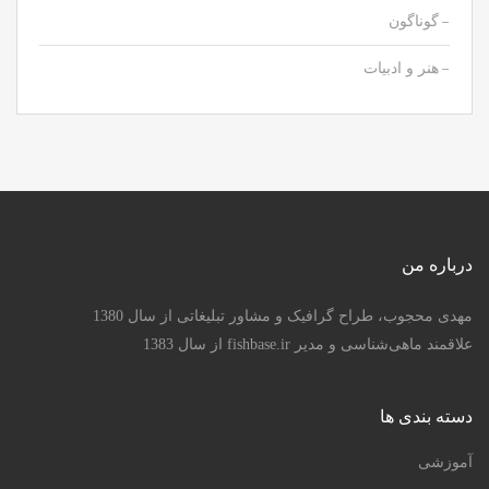
گوناگون
هنر و ادبیات
درباره من
مهدی محجوب، طراح گرافیک و مشاور تبلیغاتی از سال 1380
علاقمند ماهی‌شناسی و مدیر fishbase.ir از سال 1383
دسته بندی ها
آموزشی