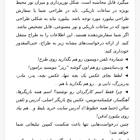
میگیرد قابل محاسبه است. شکل نورپردازی و میزان نور محیط
بویژه در ساعات تاریکی، باید در طراحی شما یا سفارش
طراحی بیلبورد مورد توجه باشد. بیلبورد نباید به شکلی طراحی
شود که در ساعات تاریکی و نور مصنوعی، قابل تشخیص نباشد.
اگر شما سفارش‌دهنده هستید، این اطلاعات را به طراح منتقل
کنید. از ارائه درخواست‌های مشابه زیر به طراح، حتی‌المقدور
خودداری کنید:
◄ شمارهء تلفن دوممون رو هم بگذارید روی طرح!
◄ وب‌سایتمون رو هم اون گوشه “ریز” بنویسید برامون!
◄ لطفا بجای عکس یک بچه تنها، عکس بچه، پدر، مادر،
پدربزرگ، دایی و… رو هم بگذارید با هم…
◄ چرا فقط اسم کارگردان رو نوشتید؟ اسم همه بازیگرها،
آهنگساز، فیلمنامه‌نویس، عکس پنج بازیگر اصلی، آدرس و تلفن
سالن (حتما همه خطوط!)، آدرس سایت خرید بلیط و… هم بیاد
روی بیلبورد لدفن!
چنین درخواست‌هایی تنها باعث شکست کمپین تبلیغاتی شما
خواهد شد!