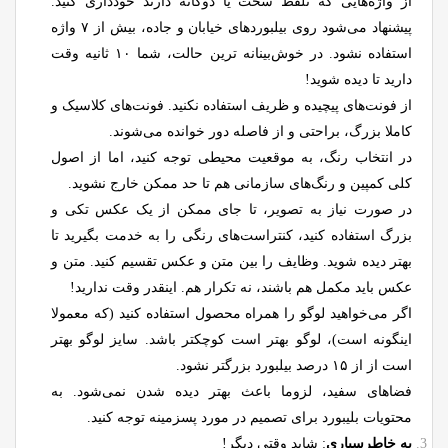
از واژه‌هایی که تلفظ سخت یا دوگانه دارند خودداری کنید.
پیشنهاد می‌شود روی بیلبوردهای خیابان و جاده، بیش از ۷ واژه
استفاده نشود. در خوش‌بینانه ترین حالت، شما ۱۰ ثانیه وقت
دارید تا دیده شوید!
از فونت‌های پیچیده و ظریف استفاده نکنید. فونت‌های کلاسیک و
کاملا بزرگ، براحتی و از فاصله دور خوانده می‌شوند.
در انتخاب رنگ، به موقعیت محیطی توجه کنید، اما از اصول
کلی کمپین و رنگ‌های سازمانی هم تا حد ممکن خارج نشوید.
در صورت نیاز به تصویر، تا جای ممکن از یک عکس تکی و
بزرگ استفاده کنید، کنتراست‌های رنگی را به خدمت بگیرید تا
بهتر دیده شوید. وظایف را بین متن و عکس تقسیم کنید. متن و
عکس باید مکمل هم باشند، نه تکرار هم. اینقدر وقت ندارید!
اگر می‌خواهید لوگو را همراه محصول استفاده کنید (که معمولا
اینگونه است)، لوگو بهتر است کوچکتر باشد. سایز لوگو بهتر
است از از ۱۵ درصد بیلبورد بزرگتر نشود.
فضاهای سفید، لزوما باعث بهتر دیده شدن نمی‌شود. به
محتویات بلیبورد برای تصمیم در مورد پسزمینه توجه کنید.
به خاطرسپاری
: شاید وقتی دیگر!